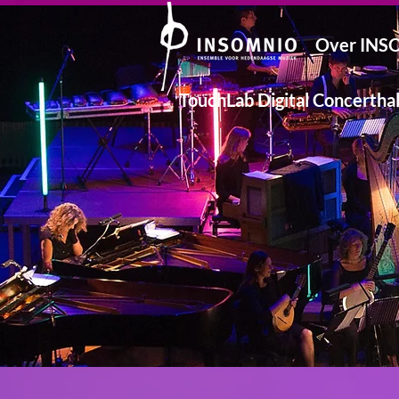
Over IN
TouchLab Digital Concerthal