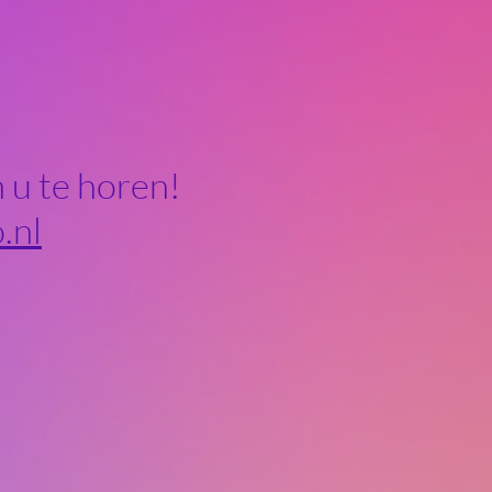
an u te horen!
.nl