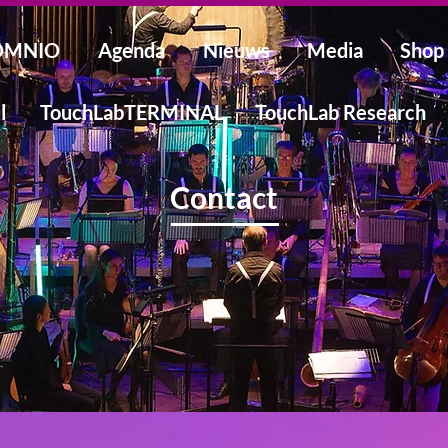
SOMNIO
Agenda
Nieuws
Media
Shop
l
TouchLabTERMINAL
TouchLab Research
Contact