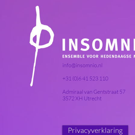
info@insomnio.nl
+31 (0)6 41 523 110
Admiraal van Gentstraat 57
3572 XH Utrecht
Privacyverklaring