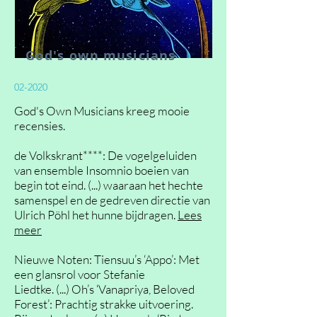
God's own
musicians
02-2020
God's Own Musicians kreeg mooie
recensies.
de Volkskrant****: De vogelgeluiden
van ensemble Insomnio boeien van
begin tot eind. (...) waaraan het hechte
samenspel en de gedreven directie van
Ulrich Pöhl het hunne bijdragen.
Lees
meer
Nieuwe Noten: Tiensuu’s ‘Appo’: Met
een glansrol voor Stefanie
Liedtke. (...) Oh’s ‘Vanapriya, Beloved
Forest’: Prachtig strakke uitvoering.