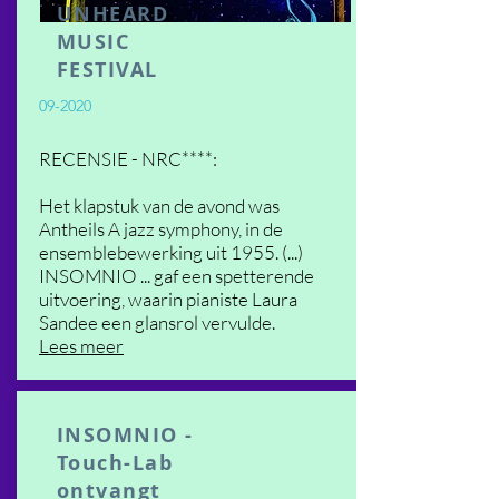
UNHEARD
MUSIC
FESTIVAL
09-2020
RECENSIE - NRC****:
Het klapstuk van de avond was
Antheils A jazz symphony, in de
ensemblebewerking uit 1955. (...)
INSOMNIO ... gaf een spetterende
uitvoering, waarin pianiste Laura
Sandee een glansrol vervulde.
Lees meer
INSOMNIO -
Touch-Lab
ontvangt