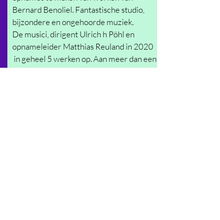
Bernard Benoliel. Fantastische studio,
bijzondere en ongehoorde muziek.
De musici, dirigent
Ulrich
h Pöhl en
opnameleider Matthias Reuland in 2020
in geheel 5 werken op. Aan meer dan een
complete dubbel CD van Benoliel wordt
hard gewerkt. Verwacht release: Februari
2021.
Lees meer
2 CD's
Bernard Benoliel