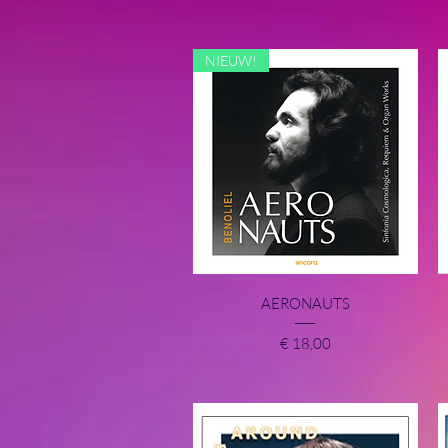
NIEUW!
Snel overzicht
AERONAUTS
Prijs
€ 18,00