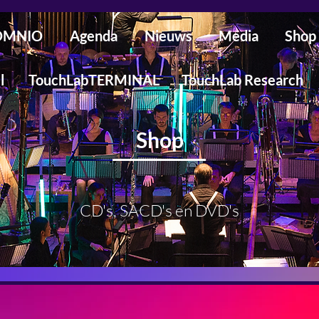
SOMNIO
Agenda
Nieuws
Media
Shop
l
TouchLabTERMINAL
TouchLab Research
Shop
CD's, SACD's en DVD's