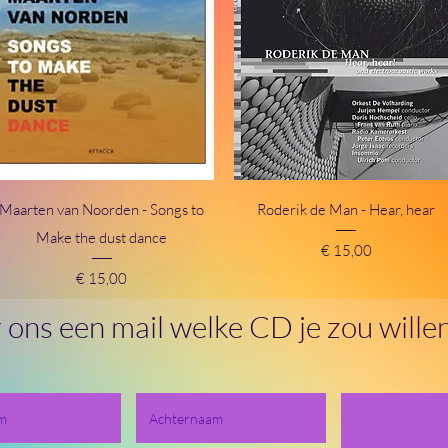
Snel overzicht
Snel overzicht
Maarten van Noorden - Songs to
Roderik de Man - Hear, hear
Make the dust dance
Prijs
€ 15,00
Prijs
€ 15,00
 ons een mail welke CD je zou will