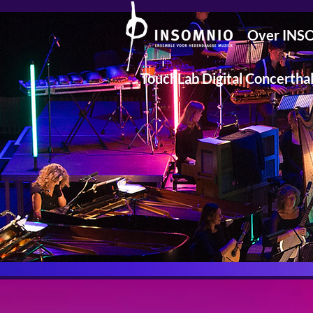
Over IN
TouchLab Digital Concerthal