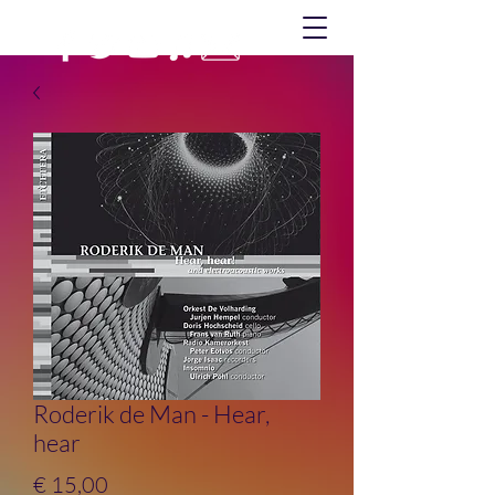
Roderik de Man - Hear,
hear
Prijs
€ 15,00