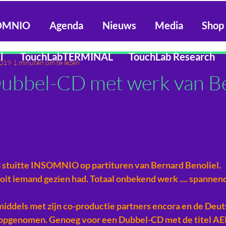
SOMNIO
Agenda
Nieuws
Media
Shop
l
TouchLabTERMINAL
TouchLab Research
2019
1 minuten om te lezen
ubbel-CD met werk van B
 stuitte INSOMNIO op partituren van Bernard Benoliel. 
oit iemand gezien had. Totaal onbekend werk .... spannend
dels met zijn co-productie partners encora en de Deuts
 opgenomen. Genoeg voor een Dubbel-CD met de titel AED