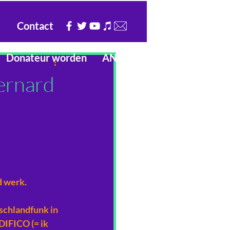
Contact
Donateur worden
ANBI
ernard
 werk. 
chlandfunk in 
IFICO (= ik 