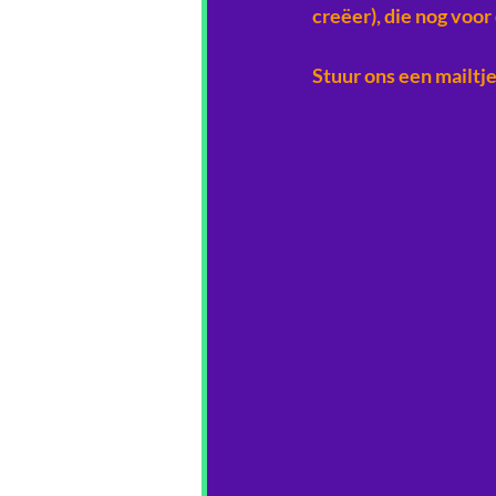
creëer), die nog voo
Stuur ons een mailtje