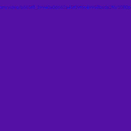
ic.com/video/b665f8_39940a0d662a45f09f6c49958beda2f6/1080p