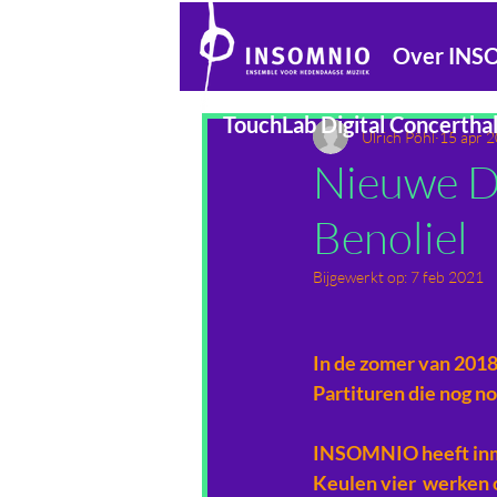
Alle Beiträge
Over IN
TouchLab Digital Concerthal
Ulrich Pöhl
15 apr 
Nieuwe D
Benoliel
Bijgewerkt op:
7 feb 2021
In de zomer van 2018
Partituren die nog no
INSOMNIO heeft inmid
Keulen vier  werken