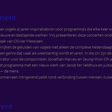
ement
an vogels al jaren inspiratiebron voor programma’s die elke keer w
ieuwe en bestaande werken. Wij presenteren deze concerten onder
praak van Olivier Messiaen.
rijken de geluiden van vogels niet alleen de complexe hedendaagse
en genre dat vaak als weerbarstig wordt ervaren. In die zin zijn de
irator voor de componisten Jonathan Harvey en Seung-Won Oh als
 programma met een nieuw werk van Jacob ter Veldhuis en juxtap
 — de mens.
ormen een intrigerend palet rond verbinding tussen mensen, tuss
ment