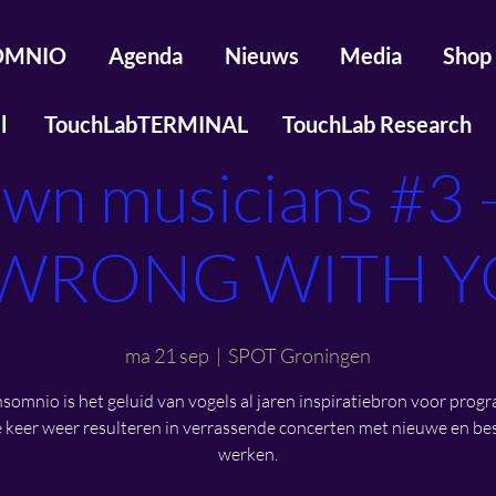
SOMNIO
Agenda
Nieuws
Media
Shop
l
TouchLabTERMINAL
TouchLab Research
own musicians #3
 WRONG WITH 
ma 21 sep
  |  
SPOT Groningen
nsomnio is het geluid van vogels al jaren inspiratiebron voor prog
e keer weer resulteren in verrassende concerten met nieuwe en b
werken.