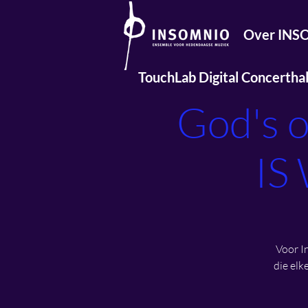
Over IN
TouchLab Digital Concerthal
God's 
IS
Voor I
die elk