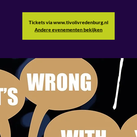
Tickets via www.tivolivredenburg.nl
Andere evenementen bekijken