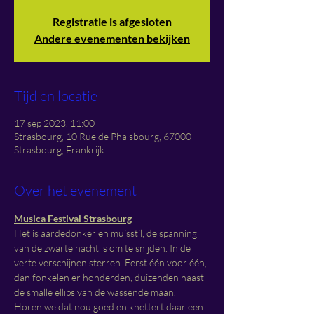
Registratie is afgesloten
Andere evenementen bekijken
Tijd en locatie
17 sep 2023, 11:00
Strasbourg, 10 Rue de Phalsbourg, 67000
Strasbourg, Frankrijk
Over het evenement
Musica Festival Strasbourg
Het is aardedonker en muisstil, de spanning 
van de zwarte nacht is om te snijden. In de 
verte verschijnen sterren. Eerst één voor één, 
dan fonkelen er honderden, duizenden naast 
de smalle ellips van de wassende maan.
Horen we dat nou goed en knettert daar een 