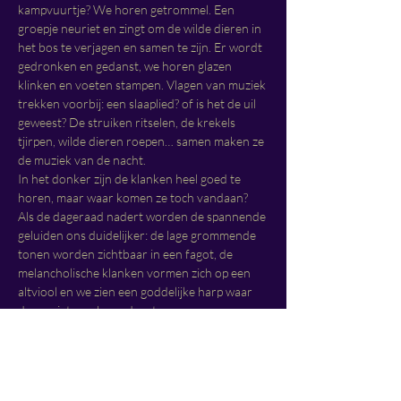
kampvuurtje? We horen getrommel. Een 
groepje neuriet en zingt om de wilde dieren in 
het bos te verjagen en samen te zijn. Er wordt 
gedronken en gedanst, we horen glazen 
klinken en voeten stampen. Vlagen van muziek 
trekken voorbij: een slaaplied? of is het de uil 
geweest? De struiken ritselen, de krekels 
tjirpen, wilde dieren roepen… samen maken ze 
de muziek van de nacht.
In het donker zijn de klanken heel goed te 
horen, maar waar komen ze toch vandaan? 
Als de dageraad nadert worden de spannende 
geluiden ons duidelijker: de lage grommende 
tonen worden zichtbaar in een fagot, de 
melancholische klanken vormen zich op een 
altviool en we zien een goddelijke harp waar 
de menigte omheen danst.
Zouden we mee mogen dansen?
Nacht
 is een coproductie van 
INSOMNIO 
en 
DADODANS
, dat gespecialiseerd is in het 
creéren van intieme en prikkelende 