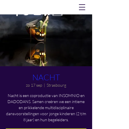
NACHT
zo 17 sep
  |  
Strasbourg
Nacht is een coproductie van INSOMNIO en
DADODANS. Samen creéren we een intieme
en prikkelende multidisciplinaire
dansvoorstellingen voor jonge kinderen (2 t/m
8 jaar) en hun begeleiders.